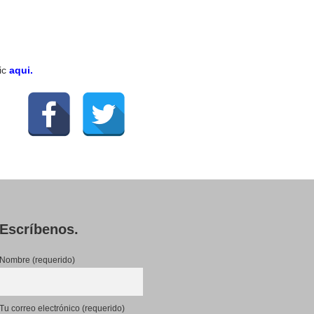
ic
aqui.
Escríbenos.
Nombre (requerido)
Tu correo electrónico (requerido)