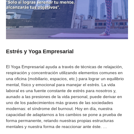
Estrés y Yoga Empresarial
M
a
El Yoga Empresarial ayuda a través de técnicas de relajación,
respiración y concentración utilizando elementos comunes en
o
una oficina (mobiliario, espacios, etc.) para lograr un equilibrio
l
mental, físico y emocional para manejar el estrés. La vida
p
laboral es una fuente constante de estrés para nosotros y,
r
aunado a las presiones de la vida personal, puede derivar en
p
uno de los padecimientos más graves de las sociedades
p
modernas: el síndrome del burnout. Hoy en día, nuestra
e
capacidad de adaptarnos a los cambios se pone a prueba de
d
forma permanente, retando nuestras propias estructuras
A
mentales y nuestra forma de reaccionar ante éste.
…
c
c