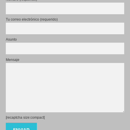
Tu correo electrónico (requerido)
Asunto
Mensaje
[recaptcha size:compact]