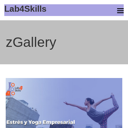
Lab4Skills
zGallery