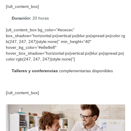
[/ult_content_box]
Duración:
20 horas
[ult_content_box bg_color=”#ececec”
box_shadow=”horizontal:px|vertical:px|blur:px|spread:px|color:rg
b(247, 247, 247)|style:none|” min_height=”40″
hover_bg_color=”#e8e8e8″
hover_box_shadow=”horizontal:px|vertical:px|blur:px|spread:px|
color:rgb(247, 247, 247)|style:none|”]
Talleres y conferencias
complementarias disponibles
[/ult_content_box]