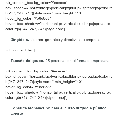
[ult_content_box bg_color=”#ececec”
box_shadow=”horizontal:px|vertical:px|blur:px|spread:px|color:rg
b(247, 247, 247)|style:none|” min_height=”40″
hover_bg_color=”#e8e8e8″
hover_box_shadow=”horizontal:px|vertical:px|blur:px|spread:px|
color:rgb(247, 247, 247)|style:none|”]
Dirigido a:
Líderes, gerentes y directivos de empresas.
[/ult_content_box]
Tamaño del grupo:
25 personas en el formato empresarial.
[ult_content_box bg_color=”#ececec”
box_shadow=”horizontal:px|vertical:px|blur:px|spread:px|color:rg
b(247, 247, 247)|style:none|” min_height=”40″
hover_bg_color=”#e8e8e8″
hover_box_shadow=”horizontal:px|vertical:px|blur:px|spread:px|
color:rgb(247, 247, 247)|style:none|”]
Consulta fechas/cupo para el curso dirgido a público
abierto