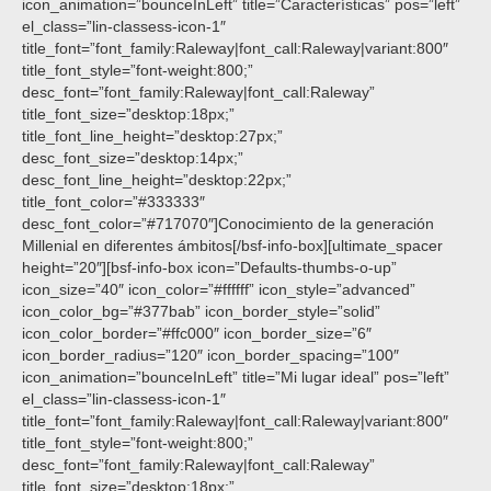
icon_animation=”bounceInLeft” title=”Características” pos=”left”
el_class=”lin-classess-icon-1″
title_font=”font_family:Raleway|font_call:Raleway|variant:800″
title_font_style=”font-weight:800;”
desc_font=”font_family:Raleway|font_call:Raleway”
title_font_size=”desktop:18px;”
title_font_line_height=”desktop:27px;”
desc_font_size=”desktop:14px;”
desc_font_line_height=”desktop:22px;”
title_font_color=”#333333″
desc_font_color=”#717070″]Conocimiento de la generación
Millenial en diferentes ámbitos[/bsf-info-box][ultimate_spacer
height=”20″][bsf-info-box icon=”Defaults-thumbs-o-up”
icon_size=”40″ icon_color=”#ffffff” icon_style=”advanced”
icon_color_bg=”#377bab” icon_border_style=”solid”
icon_color_border=”#ffc000″ icon_border_size=”6″
icon_border_radius=”120″ icon_border_spacing=”100″
icon_animation=”bounceInLeft” title=”Mi lugar ideal” pos=”left”
el_class=”lin-classess-icon-1″
title_font=”font_family:Raleway|font_call:Raleway|variant:800″
title_font_style=”font-weight:800;”
desc_font=”font_family:Raleway|font_call:Raleway”
title_font_size=”desktop:18px;”