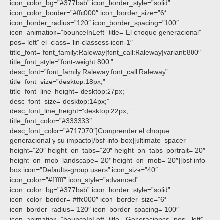
icon_color_bg=”#377bab” icon_border_style=”solid”
icon_color_border=”#ffc000″ icon_border_size=”6″
icon_border_radius=”120″ icon_border_spacing=”100″
icon_animation=”bounceInLeft” title=”El choque generacional”
pos=”left” el_class=”lin-classess-icon-1″
title_font=”font_family:Raleway|font_call:Raleway|variant:800″
title_font_style=”font-weight:800;”
desc_font=”font_family:Raleway|font_call:Raleway”
title_font_size=”desktop:18px;”
title_font_line_height=”desktop:27px;”
desc_font_size=”desktop:14px;”
desc_font_line_height=”desktop:22px;”
title_font_color=”#333333″
desc_font_color=”#717070″]Comprender el choque
generacional y su impacto[/bsf-info-box][ultimate_spacer
height=”20″ height_on_tabs=”20″ height_on_tabs_portrait=”20″
height_on_mob_landscape=”20″ height_on_mob=”20″][bsf-info-
box icon=”Defaults-group users” icon_size=”40″
icon_color=”#ffffff” icon_style=”advanced”
icon_color_bg=”#377bab” icon_border_style=”solid”
icon_color_border=”#ffc000″ icon_border_size=”6″
icon_border_radius=”120″ icon_border_spacing=”100″
icon_animation=”bounceInLeft” title=”Generaciones” pos=”left”