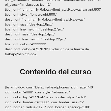
el_class=”lin-classess-icon-1″
title_font=”font_family:Raleway|font_call:Raleway|variant:800″
title_font_style=”font-weight:800;”
desc_font=”font_family:Raleway|font_call:Raleway”
title_font_size=”desktop:18px;”
title_font_line_height=”desktop:27px;”
desc_font_size=”desktop:14px;”
desc_font_line_height=”desktop:22px;”
title_font_color=”#333333″
desc_font_color=”#717070″]Evolución de la fuerza de
trabajo[/bsf-info-box]
Contenido del curso
[bsf-info-box icon=”Defaults-headphones” icon_size=”40″
icon_color=”#ffffff” icon_style=”advanced”
icon_color_bg=”#377bab” icon_border_style=”solid”
icon_color_border=”#ffc000″ icon_border_size=”6″
icon_border_radius=”120″ icon_border_spacing=”100″