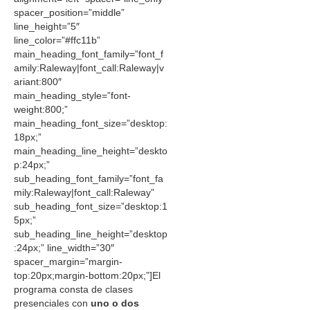
spacer_position=”middle”
line_height=”5″
line_color=”#ffc11b”
main_heading_font_family=”font_f
amily:Raleway|font_call:Raleway|v
ariant:800″
main_heading_style=”font-
weight:800;”
main_heading_font_size=”desktop:
18px;”
main_heading_line_height=”deskto
p:24px;”
sub_heading_font_family=”font_fa
mily:Raleway|font_call:Raleway”
sub_heading_font_size=”desktop:1
5px;”
sub_heading_line_height=”desktop
:24px;” line_width=”30″
spacer_margin=”margin-
top:20px;margin-bottom:20px;”]El
programa consta de clases
presenciales con
uno o dos