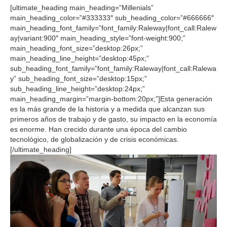
[ultimate_heading main_heading=”Millenials”
main_heading_color=”#333333″ sub_heading_color=”#666666″
main_heading_font_family=”font_family:Raleway|font_call:Ralew
ay|variant:900″ main_heading_style=”font-weight:900;”
main_heading_font_size=”desktop:26px;”
main_heading_line_height=”desktop:45px;”
sub_heading_font_family=”font_family:Raleway|font_call:Ralewa
y” sub_heading_font_size=”desktop:15px;”
sub_heading_line_height=”desktop:24px;”
main_heading_margin=”margin-bottom:20px;”]Esta generación
es la más grande de la historia y a medida que alcanzan sus
primeros años de trabajo y de gasto, su impacto en la economía
es enorme. Han crecido durante una época del cambio
tecnológico, de globalización y de crisis económicas.
[/ultimate_heading]