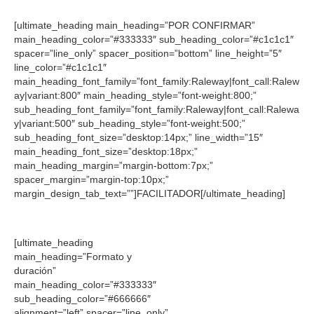
[ultimate_heading main_heading=”POR CONFIRMAR”
main_heading_color=”#333333″ sub_heading_color=”#c1c1c1″
spacer=”line_only” spacer_position=”bottom” line_height=”5″
line_color=”#c1c1c1″
main_heading_font_family=”font_family:Raleway|font_call:Ralew
ay|variant:800″ main_heading_style=”font-weight:800;”
sub_heading_font_family=”font_family:Raleway|font_call:Ralewa
y|variant:500″ sub_heading_style=”font-weight:500;”
sub_heading_font_size=”desktop:14px;” line_width=”15″
main_heading_font_size=”desktop:18px;”
main_heading_margin=”margin-bottom:7px;”
spacer_margin=”margin-top:10px;”
margin_design_tab_text=””]FACILITADOR[/ultimate_heading]
[ultimate_heading
main_heading=”Formato y
duración”
main_heading_color=”#333333″
sub_heading_color=”#666666″
alignment=”left” spacer=”line_only”