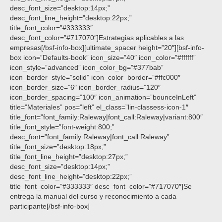
desc_font_size=”desktop:14px;”
desc_font_line_height=”desktop:22px;”
title_font_color=”#333333″
desc_font_color=”#717070″]Estrategias aplicables a las
empresas[/bsf-info-box][ultimate_spacer height=”20″][bsf-info-
box icon=”Defaults-book” icon_size=”40″ icon_color=”#ffffff”
icon_style=”advanced” icon_color_bg=”#377bab”
icon_border_style=”solid” icon_color_border=”#ffc000″
icon_border_size=”6″ icon_border_radius=”120″
icon_border_spacing=”100″ icon_animation=”bounceInLeft”
title=”Materiales” pos=”left” el_class=”lin-classess-icon-1″
title_font=”font_family:Raleway|font_call:Raleway|variant:800″
title_font_style=”font-weight:800;”
desc_font=”font_family:Raleway|font_call:Raleway”
title_font_size=”desktop:18px;”
title_font_line_height=”desktop:27px;”
desc_font_size=”desktop:14px;”
desc_font_line_height=”desktop:22px;”
title_font_color=”#333333″ desc_font_color=”#717070″]Se
entrega la manual del curso y reconocimiento a cada
participante[/bsf-info-box]