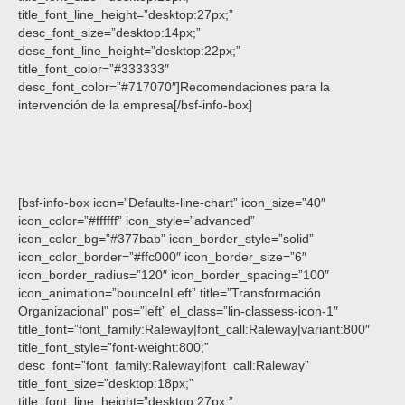
title_font_line_height=”desktop:27px;”
desc_font_size=”desktop:14px;”
desc_font_line_height=”desktop:22px;”
title_font_color=”#333333″
desc_font_color=”#717070″]Recomendaciones para la
intervención de la empresa[/bsf-info-box]
[bsf-info-box icon=”Defaults-line-chart” icon_size=”40″
icon_color=”#ffffff” icon_style=”advanced”
icon_color_bg=”#377bab” icon_border_style=”solid”
icon_color_border=”#ffc000″ icon_border_size=”6″
icon_border_radius=”120″ icon_border_spacing=”100″
icon_animation=”bounceInLeft” title=”Transformación
Organizacional” pos=”left” el_class=”lin-classess-icon-1″
title_font=”font_family:Raleway|font_call:Raleway|variant:800″
title_font_style=”font-weight:800;”
desc_font=”font_family:Raleway|font_call:Raleway”
title_font_size=”desktop:18px;”
title_font_line_height=”desktop:27px;”