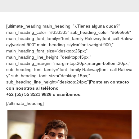
[ultimate_heading main_heading=”¿Tienes alguna duda?”
main_heading_color=”#333333″ sub_heading_color=”#666666″
main_heading_font_family=”font_family:Raleway|font_call:Ralew
ay|variant:900″ main_heading_style=”font-weight:900;”
main_heading_font_size=”desktop:26px;”
main_heading_line_height=”desktop:45px;”
main_heading_margin=”margin-top:20px;margin-bottom:20px;”
sub_heading_font_family=”font_family:Raleway|font_call:Ralewa
y” sub_heading_font_size=”desktop:15px;”
sub_heading_line_height=”desktop:24px;”]
Ponte en contacto
con nosotros
al teléfono
+52 (55) 55 3521 9826 o escríbenos.
[/ultimate_heading]